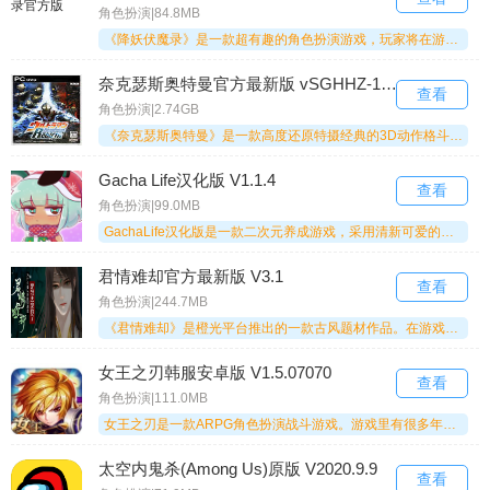
角色扮演|84.8MB
《降妖伏魔录》是一款超有趣的角色扮演游戏，玩家将在游戏里开启一段全新的降妖除魔冒险之旅。这款游戏操作简单又好玩，还有超多副本等着大家去探索，玩法十分丰富，能给喜爱这类游戏的小伙伴们带来更多欢乐体验。喜欢这类游戏的朋友们，不妨来《降妖伏魔录》里一起体验一番吧！
奈克瑟斯奥特曼官方最新版 vSGHHZ-1334
查看
角色扮演|2.74GB
《奈克瑟斯奥特曼》是一款高度还原特摄经典的3D动作格斗游戏，它以原作世界观为基础，完整展现了姬矢准、千树怜两位适能者与异生兽军团之间的宿命对决。游戏支持多形态切换、连招系统以及真实的打击反馈，既具有剧情沉浸感，又能带来竞技的爽快感，是奥特曼粉丝不容错过的正版授权格斗体验。
Gacha Life汉化版 V1.1.4
查看
角色扮演|99.0MB
GachaLife汉化版是一款二次元养成游戏，采用清新可爱的卡通风格，提供了丰富多样的角色供玩家选择。每个角色都有独特的外貌与性格，玩家还能对角色进行深度自定义，调整发型、眼睛、嘴巴等细节，与其他角色展开剧情互动！快来体验吧！
君情难却官方最新版 V3.1
查看
角色扮演|244.7MB
《君情难却》是橙光平台推出的一款古风题材作品。在游戏中，玩家将化身为一位生命垂危的女主角，为了延续自己的生命而不断努力，然而在此过程中，却意外邂逅了一段刻骨铭心的爱情。游戏玩法简洁易懂，感兴趣的玩家不妨进入《君情难却》的世界，为自己的生存与情感而追寻。
女王之刃韩服安卓版 V1.5.07070
查看
角色扮演|111.0MB
女王之刃是一款ARPG角色扮演战斗游戏。游戏里有很多年轻的女士。游戏中的职业选择都是女性角色。玩家可以在这款游戏中看到很多经典的副本、动画界面以及特殊的互动训练系统。游戏的画面非常出色，强大的战斗系统可以给玩家带来不一样的体验。有兴趣就来试试吧！
太空内鬼杀(Among Us)原版 V2020.9.9
查看