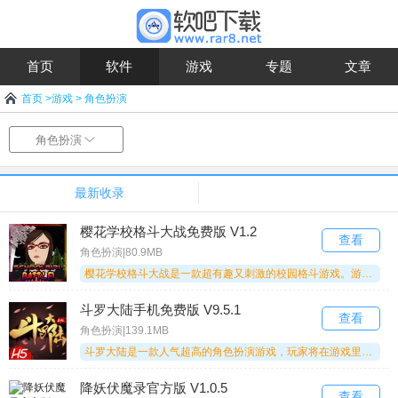
首页
软件
游戏
专题
文章
首页
>
游戏
>
角色扮演
角色扮演
最新收录
樱花学校格斗大战免费版 V1.2
查看
角色扮演|80.9MB
樱花学校格斗大战是一款超有趣又刺激的校园格斗游戏。游戏里的画面特别精美，还有各种玩家熟悉的角色供你自由挑选，开启不一样的体验。它秉持公平公正的原则，操作起来也很简单，快来樱花学校格斗大战挑战一下吧！
斗罗大陆手机免费版 V9.5.1
查看
角色扮演|139.1MB
斗罗大陆是一款人气超高的角色扮演游戏，玩家将在游戏里踏入一个充满趣味的世界。你可以挑选心仪的角色开启冒险之旅，还有多样模式与道具等你探索体验。游戏玩法丰富又有趣，喜欢这类游戏的玩家，快来斗罗大陆开启你的冒险吧！
降妖伏魔录官方版 V1.0.5
查看