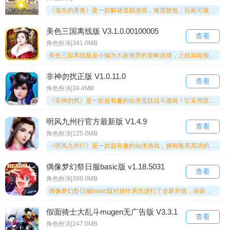
《逃生的美食》是一款解谜逃脱游戏，难度较低，玩家可随时存档。它以新颖的题材带来不错的游玩体验，让你在享受美食的同时开动脑筋解谜。玩家还能创造不同口味的美食获取更多奖励，最终解答所有谜题。感兴趣的朋友快来体验吧！
美色三国离线版 V3.1.0.00100005
查看
角色扮演|341.0MB
美色三国离线版是小编为大家推荐的策略游戏，上线就能领取美女角色伴你成长，超多好玩的内容和模式千万别错过，招募各种历史武将为你效力，还支持放置挂机轻松提升等级，全自动化玩起来很轻松，感兴趣的话就不要错过了。
非神勿扰正版 V1.0.11.0
查看
角色扮演|39.4MB
《非神勿扰》是一款超有趣的仙侠竞技战斗游戏！它采用原始的非专业、非CD技能战斗系统，通过Unity3D引擎打造最高4K画质，带来极致粒子特效体验，完美还原剑影交织的仙侠世界，玩起来趣味十足。游戏内还有丰富玩法等你挑战，感兴趣的朋友快来试试吧！
明风九州行官方最新版 V1.4.9
查看
角色扮演|125.0MB
《明风九州行》是一款超有趣的仙侠游戏，拥有唯美高清的画面和精致的人物画风。玩家能自由挑选角色扮演，每个人都可习得专属招式，展现独特技能。你既可以独自闯荡仙界，也能组队挑战副本、击败BOSS！感兴趣的玩家千万别错过，快来体验吧！
偶像梦幻祭日服basic版 v1.18.5031
查看
角色扮演|398.0MB
偶像梦幻祭日服basic版对操作系统进行了全新升级，保留了卡牌、剧情等原有元素，同时新增了不少有趣的功能。主线章节延续了原版内容，随时可以查看，还能体验全新的剧情。此外，曲库也得到了扩充，欢迎感兴趣的朋友来试玩！
假面骑士大乱斗mugen无广告版 V3.3.1
查看
角色扮演|247.0MB