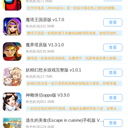
角色扮演|71.9MB
太空内鬼杀（AmongUs）是一款如今能在线上游玩的烧脑益智类游戏。在这款游戏里，玩家将体验全新的角色扮演，开启属于自己的别样人生，整个过程十分考验脑力，目标是成功找出隐藏的叛徒，快来太空内鬼杀（AmongUs）挑战一下吧。
魔塔王国原版 v1.7.0
查看
角色扮演|332.9MB
魔塔王国是一款既刺激又有趣的战略塔防游戏。游戏开始时，玩家需要挑选不同角色组建队伍，并巧妙规划战术，将角色布置到战场参与战斗。若能成功击败boss取得胜利，还能收获丰富的武器装备，从而增强队伍的整体实力。游戏的整体氛围十分轻松，玩家可以在其中放松身心，尽情构思各种新奇的战术与阵容，享受炮火交锋和战斗过程带来的乐趣。
魔界塔原版 V1.3.1.0
查看
角色扮演|536.9MB
魔塔是一款角色扮演游戏。在魔塔中，玩家将操控勇士探索神秘的魔法塔，挑战未知等级的怪物，体验庞大的天赋系统，选择自己的成长方向与随机内容，让每一次冒险都充满未知与刺激。更多精彩内容等你来探索。对魔塔感兴趣的玩家不要错过这款游戏。你还在犹豫什么？赶紧来体验吧！
妖精幻想乡游戏完整版 v1.0.1
查看
角色扮演|13.7MB
妖精幻想乡是一款日系和风风格的冒险战斗游戏，你将穿越至一个遍布妖精的村庄，开启一段奇妙的冒险旅程。这里有各式各样萌系的妖精物语，能让你体验到别具一格的剧情故事。你需要运用自己的智慧解决一个又一个难题，凭借消灭所有怪物的力量，守护村子的安全！快来尝试一下吧！
神雕侠侣oppo版 V3.9.0
查看
角色扮演|901.3MB
一款回合制武侠RPG游戏，改编自金庸的同名小说，故事从杨过幼年时期展开，一直讲述到小龙女与他定下十六年之约。游戏完整还原了原著情节，玩家能亲身经历杨过从懵懂少年蜕变为一代大侠的成长历程。此外，游戏采用全3D引擎打造，无论是画面表现还是战斗招式都十分华丽，剧情更是波澜起伏，精彩程度丝毫不亚于原著。
逃生的美食(Escape in cuisine)手机版 V1.0.0a
查看
角色扮演|129.4MB