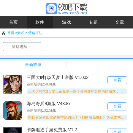
首页
软件
游戏
专题
文章
首页
>
游戏
>
策略塔防
策略塔防
最新收录
三国大时代3天梦上帝版 V1.002
查看
策略塔防|259.0MB
三国大时代3天梦上帝版是一款十分有趣的策略塔防游戏，玩家在这款游戏里能够进入一个充满趣味的世界，不仅可以挑选自己心仪的角色开启冒险，还有多样的模式与道具等待玩家去体验，游戏玩法丰富又有趣，喜欢这款游戏的玩家赶紧来三国大时代3天梦上帝版感受一下吧！
海岛奇兵9游版 V43.87
查看
策略塔防|132.5MB
想探索危机四伏的热带岛屿吗？《战略海岛奇兵》为你带来精彩体验！玩家可以在游戏中制定作战计划，凭借智慧对抗邪恶敌人。精致的3D卡通风格呈现出生动的画面与逼真的战斗场景，能激发你的竞技潜力，带来满满的乐趣！
卡牌追逐手游免费版 V1.2
查看