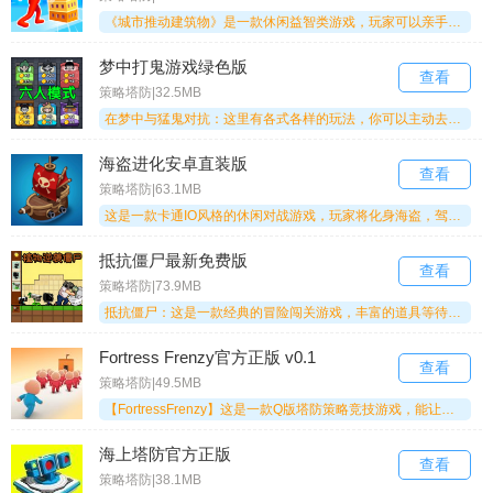
《城市推动建筑物》是一款休闲益智类游戏，玩家可以亲手打造专属城市，管理各类资源、吸引居民入住。随着居民数量增长，城市发展节奏加快，更需要合理分配资源、规划城市布局，以此提升居民生活质量。快来体验吧！
梦中打鬼游戏绿色版
查看
策略塔防|32.5MB
在梦中与猛鬼对抗：这里有各式各样的玩法，你可以主动去探索更多未知区域，还有海量的策略可供选择。随时都能开启一局多人协作模式，和队友们一起消灭这些猛鬼。积极投身每一场战斗，还能邀请小伙伴共同闯关，不断提升自己的等级，升级塔防设施。感兴趣的话，不妨来试试看！
海盗进化安卓直装版
查看
策略塔防|63.1MB
这是一款卡通IO风格的休闲对战游戏，玩家将化身海盗，驾驶自己的船只在广阔海洋上自由航行，征服一座座岛屿，打劫其他船只。招募风格各异的海盗队员，充分运用每个成员的独特技能，通过持续的挑战与战斗来提升他们的能力。
抵抗僵尸最新免费版
查看
策略塔防|73.9MB
抵抗僵尸：这是一款经典的冒险闯关游戏，丰富的道具等待你来解锁使用，紧张刺激的玩法让人欲罢不能，强大的僵尸军团正等你来消灭。游戏难度会不断升级，你需要强化自己的武器装备投入战斗，消灭所有僵尸。如果感兴趣，不妨加入战斗，一起进行防御吧。
Fortress Frenzy官方正版 v0.1
查看
策略塔防|49.5MB
【FortressFrenzy】这是一款Q版塔防策略竞技游戏，能让你打造专属的堡垒世界。游戏融合了塔防与竞技元素，玩起来十分考验策略思维，画面风格清新可爱。多人组队冒险作战的竞技模式趣味十足，喜欢Q版塔防竞技的玩家们不妨来试试。
海上塔防官方正版
查看
策略塔防|38.1MB