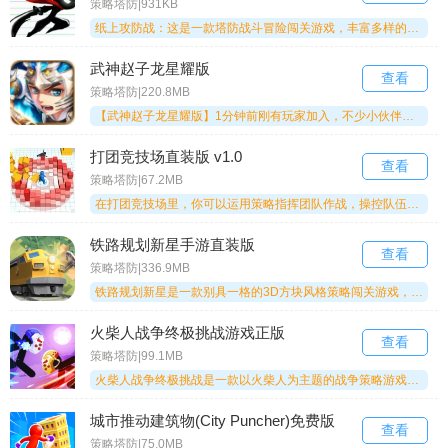
策略塔防|931KB
纸上攻防战：这是一款塔防战斗冒险闯关游戏，丰富多样的角色等待你的挑战，让你体验前所未有的战斗模式。个性化的塔防战斗模式，支持灵活调整战术，既考验你的策略思维能力，也能升级你的战斗能力，还能锻炼玩家的战略布局能力。击败所有敌人，赶紧来试试吧！
武神赵子龙星耀版
查看
策略塔防|220.8MB
【武神赵子龙星耀版】1分钟前刚有玩家加入，不少小伙伴都很青睐这个版本。超精彩激烈的三国对决已经开启，完成各类在线战斗，能带来超独特的体验。你可以自由挑选卡牌角色参与对战，熟悉每个角色的特点，对战时才能更有效地克制对手。小编已经把相关攻略放在内容里了，大家可以搭配着攻略了解玩法，在游戏里自由对决，喜欢的话就来试试吧！
打团竞技场直装版 v1.0
查看
策略塔防|67.2MB
在打团竞技场里，你可以运用策略指挥团队作战，操控队伍与敌人展开对决。灵活运用战术来抵御敌人，壮大团队规模以获取更强的力量。简约的画风让体验更具趣味，还能借助道具辅助战斗。通过持续努力赢得胜利，获取更多奖励，轻松享受战斗挑战的乐趣。
铁路规划新星手游直装版
查看
策略塔防|336.9MB
铁路规划新星是一款别具一格的3D方块风格策略闯关游戏，玩家在游戏中需精心规划铁路布局与建设，对每个关卡的铁路网络进行合理优化。每个关卡都设定了不同的目标与难度，玩家要借助有限的资源和时间，规划出最优的铁路网络。
火柴人战争终极挑战游戏正版
查看
策略塔防|99.1MB
火柴人战争终极挑战是一款以火柴人为主题的战争策略游戏。玩家将化身为指挥官，率领火柴人军队投身各类战斗与战役，最终达成统一世界的目标。在游戏里，玩家能够打造专属基地，招募并训练火柴人士兵，升级武器装备与科技，从而提升自身的战斗能力。
城市推动建筑物(City Puncher)免费版
查看
策略塔防|75.0MB