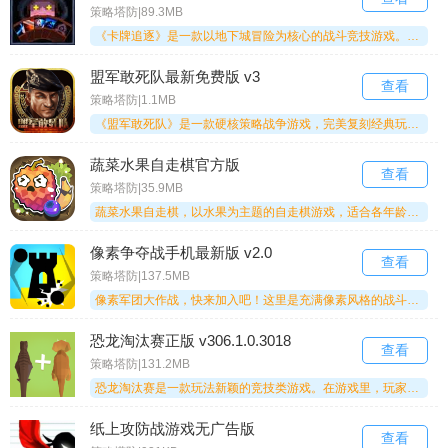
策略塔防|89.3MB
《卡牌追逐》是一款以地下城冒险为核心的战斗竞技游戏。在汉化版本中，玩家可以挑选英雄与职业，亲手打造专属卡牌。随着角色不断成长，还有海量道具等待发掘，全新技能等你来解锁。《卡牌追逐》邀你前来体验，别错过这场精彩冒险！
盟军敢死队最新免费版 v3
查看
策略塔防|1.1MB
《盟军敢死队》是一款硬核策略战争游戏，完美复刻经典玩法，对玩家的战术思维与临场应变能力提出极高要求。玩家将化身精英指挥官，统领多名各怀绝技的敢死队员，深入敌后执行高风险特种作战任务。游戏关卡设计精妙丰富，覆盖丛林、雪地、城市、要塞等多元战场环境，玩家需巧妙运用角色技能、地形掩体与时间差，制定并动态调整周密作战计划，方可赢得胜利！
蔬菜水果自走棋官方版
查看
策略塔防|35.9MB
蔬菜水果自走棋，以水果为主题的自走棋游戏，适合各年龄段玩家。每种蔬菜水果都有独特属性，不同果蔬搭配作战，玩法内容十分丰富。通过策略搭配提升实力，关卡数量充足，采用卡通风格画面，阵容可自由定义，快来体验吧~
像素争夺战手机最新版 v2.0
查看
策略塔防|137.5MB
像素军团大作战，快来加入吧！这里是充满像素风格的战斗天地，你可以和伙伴们组队挑战，每个队伍都操控着一种专属颜色的军团。在这里你能自由探索，各种有趣的武器装备任你搭配组合，战斗过程会自动推进，你可以轻松体验到超多有趣的玩法，快来试试吧！
恐龙淘汰赛正版 v306.1.0.3018
查看
策略塔防|131.2MB
恐龙淘汰赛是一款玩法新颖的竞技类游戏。在游戏里，玩家将化身恐龙团队的领袖，通过决斗与其他玩家展开对战，角逐胜利。玩家需要收集恐龙蛋来壮大自己的恐龙团队，而每只恐龙都拥有独特的属性和能力，玩家可以依据自身策略来搭配恐龙团队。
纸上攻防战游戏无广告版
查看