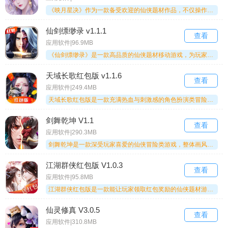
《映月星决》作为一款备受欢迎的仙侠题材作品，不仅操作简单、易于上手，还设有丰富的红包奖励机制，能让你在修仙途中收获颇丰！喜爱这类题材的朋友千万不要错过，快来体验一番吧！
仙剑缥缈录 v1.1.1
查看
应用软件|96.9MB
《仙剑缥缈录》是一款高品质的仙侠题材移动游戏，为玩家带来丰富多样的玩法体验。在游戏中，你不仅能邂逅心仪的对象，还能举办浪漫婚礼，与TA携手共度修仙之路。游戏采用即时战斗机制，让你在竞技场上尽情展现实力，精彩内容不容错过！
天域长歌红包版 v1.1.6
查看
应用软件|249.4MB
天域长歌红包版是一款充满热血与刺激感的角色扮演类冒险仙侠游戏。这款《天域长歌红包版》拥有极为高清的画质，还有着丰富刺激的玩法等待各位玩家参与体验。游戏中多样强大的技能，正等着玩家们逐步学习掌握。
剑舞乾坤 V1.1
查看
应用软件|290.3MB
剑舞乾坤是一款深受玩家喜爱的仙侠冒险类游戏，整体画风精致细腻，还设有丰富的奖励机制和福利活动。在游戏里，你可以通过打怪不断提升角色等级，感受畅快战斗的乐趣，喜欢这类游戏的朋友可千万别错过，快快来体验吧！
江湖群侠红包版 V1.0.3
查看
应用软件|95.8MB
江湖群侠红包版是一款能让玩家领取红包奖励的仙侠题材游戏，这里有丰富的主线任务等待你去完成。在完成任务的过程中，战斗是必不可少的环节，你可以通过一次次战斗提升自身实力，最终成长为真正的强者。感兴趣的玩家们，快来加入江湖群侠红包版吧！
仙灵修真 V3.0.5
查看
应用软件|310.8MB