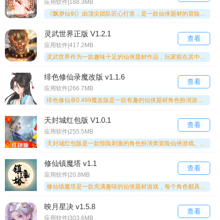
应用软件|188.3MB
《飘渺仙剑》由顶尖团队匠心打造，是一款仙侠题材的冒险游戏。这里有热血沸腾的战斗场景，多样丰富的玩法系统，还有各式招式可供修习磨炼，更有精彩动人的仙侠故事等你探索。快来加入《飘渺仙剑》的世界吧！
灵武世界正版 V1.2.1
查看
应用软件|417.2MB
灵武世界作为一款趣味十足的仙侠题材作品，玩家能在其中体验到自由度极高的角色定制玩法，尤其是捏脸系统可助玩家打造独一无二的专属形象。随着持续的探索与操作，玩家将收获全新的沉浸式体验，还能畅享丰富多元的玩法内容，并且在角色完成转职后，还能解锁强大的觉醒技能。
绯色修仙录魔改版 v1.1.6
查看
应用软件|266.7MB
绯色修仙录0.499魔改版是一款有趣的仙侠题材角色扮演游戏，魔改版本为玩家带来全新体验，剧情十分丰富，游玩过程充满乐趣，感兴趣的朋友不妨前来，在这个危机四伏的仙侠世界里尽情探索与发现吧！
天封城红包版 V1.0.1
查看
应用软件|255.5MB
天封城红包版是一款惊险刺激的角色扮演类冒险仙侠游戏。这款游戏的红包领取门槛很低，玩家们都能轻松拿到红包，快来体验一下吧！
修仙镇魔塔 v1.1
查看
应用软件|20.8MB
修仙镇魔塔是一款充满趣味的仙侠题材游戏，每个角色都具备独特且强大的战斗技能。玩家能够解锁多种职业角色，对其进行深度培养，从而提升整体的战斗能力。要是你对修仙世界抱有浓厚兴趣，不妨马上开始体验。
映月星决 v1.5.8
查看
应用软件|303.6MB