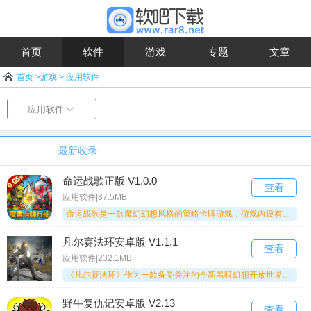
首页
软件
游戏
专题
文章
首页
>
游戏
>
应用软件
应用软件
最新收录
命运战歌正版 V1.0.0
查看
应用软件|87.5MB
命运战歌是一款魔幻幻想风格的策略卡牌游戏，游戏内设有六大种族，分别是人族、兽族、精灵、亡灵、神族和魔族。玩家需根据敌方阵容的特性以及英雄自身的技能，灵活规划己方英雄的站位，同时精准把控控制技能与爆发技能的衔接时机，在战局的关键节点释放关键技能以实现局势的逆转。此外，游戏还支持地牢探索玩法，玩家在探索过程中能够发现藏匿于各个角落的神秘宝藏，还可能触发各类特殊任务。
凡尔赛法环安卓版 V1.1.1
查看
应用软件|232.1MB
《凡尔赛法环》作为一款备受关注的全新黑暗幻想开放世界ARPG，凭借独特的世界观设定、深度的角色养成机制以及广袤的开放世界场景，为玩家带来了别具一格的游戏体验。游戏的故事发生在一个交织着神秘与魔法的黑暗幻想世界里，玩家将化身勇敢的冒险者，开启一段满是挑战与探索的冒险之旅。在这个世界中，玩家需要对抗各类强大的敌人与魔物，揭开潜藏在黑暗背后的秘密，逐步探寻自身命运的真相。通过战斗、完成任务和探索世界等方式，玩家能够不断强化角色的各项能力。
野牛复仇记安卓版 V2.13
查看