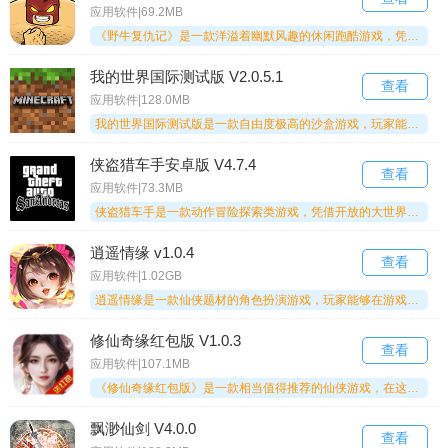
应用软件|69.2MB
《野牛复仇记》是一款洋溢着幽默风趣的休闲跑酷游戏，凭借别具一格的设定与轻松欢乐的玩法，为玩家打造了一段与众不同的跑酷体验。游戏里，玩家将化身一只萌态可掬的野牛，为了复仇开启一段精彩纷呈的奔跑征程。这只野牛因家园被人类侵占，决心发起一场疯狂的复仇行动。玩家需协助野牛避开障碍、跃过陷阱，同时在奔跑途中收集金币与道具，助力其更好地完成复仇。而野牛在奔跑时会做出各类滑稽的表情与动作，常常令人忍俊不禁。
我的世界国际测试版 V2.0.5.1
查看
应用软件|128.0MB
我的世界国际测试版是一款自由度极高的沙盒游戏，玩家能在其中自由建造、破坏，探索广阔无垠的虚拟世界。作为国际服的测试版本，它允许玩家抢先体验即将上线的新内容，但需留意测试版可能存在部分bug。你尽可以充分施展自己的创造力与想象力，打造出梦想中的城堡，设计别具一格的迷宫，甚至构建专属于自己的游乐园。除了建造玩法，你还能和其他玩家互动交流，组建团队开启冒险探索之旅，一同创造属于你们的独特世界。
侠盗猎车手安卓版 V4.7.4
查看
应用软件|73.3MB
侠盗猎车手是一款动作冒险探索类游戏，凭借开放的大世界设定与极高的自由度玩法，深受众多玩家喜爱。在游戏里，玩家能自由探索广阔的城市，体验各类刺激的冒险与战斗。无论是和警察展开追逐，还是与其他犯罪团伙进行较量，都能让玩家感受到紧张刺激的氛围。游戏画面精致，场景设计细致入微，物理效果制作逼真，使玩家仿佛身临其境，置身于真实的城市之中。此外，游戏还提供了丰富多样的武器和交通工具供玩家选用，让玩家可以依据自己的喜好与策略展开游戏。
逍遥情缘 v1.0.4
查看
应用软件|1.02GB
逍遥情缘是一款仙侠题材的角色扮演游戏，玩家能够在游戏里招募各式各样的伙伴，巧妙地排兵布阵，组建专属于自己的强力队伍，持续挑战关卡，直至达成闯关的最终目标。热衷于策略与养成融合玩法的玩家，不妨前来感受一番。
修仙奇缘红包版 V1.0.3
查看
应用软件|107.1MB
《修仙奇缘红包版》是一款相当值得推荐的仙侠游戏，在这款仙侠游戏里，你能获取不少红包奖励，并且只要每天完成升级任务，就能得到超级大礼包，赶紧来体验吧！
飘渺仙剑 V4.0.0
查看